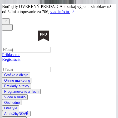
Buď aj ty
OVERENÝ PREDAJCA
a získaj výplatu zárobkov už
od 3 dní a topovanie za 70€,
viac info tu
Prihlásenie
Registrácia
Grafika a dizajn
Online marketing
Preklady a texty
Programovanie a Tech
Video a Audio
Obchodné
Lifestyle
AI služby
NOVÉ