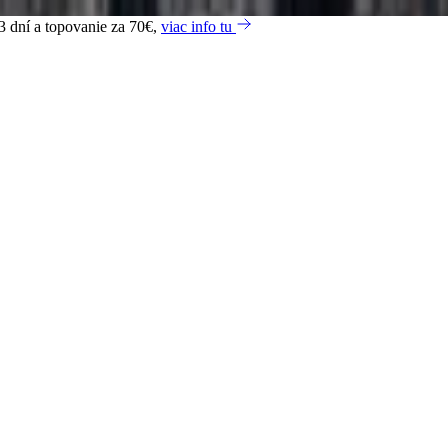
3 dní a topovanie za 70€,
viac info tu