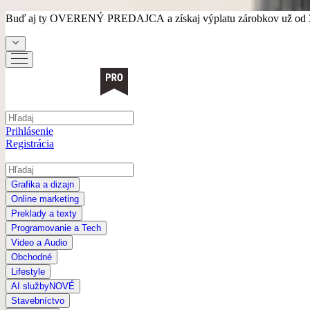
Buď aj ty
OVERENÝ PREDAJCA
a získaj výplatu zárobkov už od 
Prihlásenie
Registrácia
Grafika a dizajn
Online marketing
Preklady a texty
Programovanie a Tech
Video a Audio
Obchodné
Lifestyle
AI služby
NOVÉ
Stavebníctvo