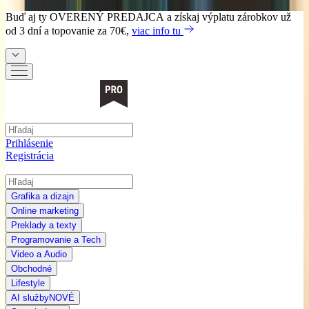
Buď aj ty
OVERENÝ PREDAJCA
a získaj výplatu zárobkov už
od 3 dní a topovanie za 70€,
viac info tu
Prihlásenie
Registrácia
Grafika a dizajn
Online marketing
Preklady a texty
Programovanie a Tech
Video a Audio
Obchodné
Lifestyle
AI služby
NOVÉ