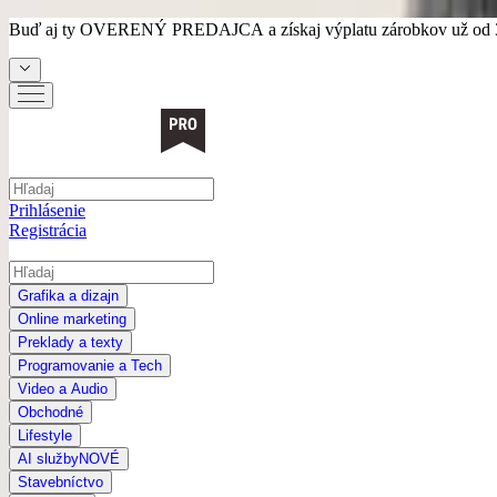
Buď aj ty
OVERENÝ PREDAJCA
a získaj výplatu zárobkov už od 
Prihlásenie
Registrácia
Grafika a dizajn
Online marketing
Preklady a texty
Programovanie a Tech
Video a Audio
Obchodné
Lifestyle
AI služby
NOVÉ
Stavebníctvo