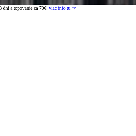
3 dní a topovanie za 70€,
viac info tu