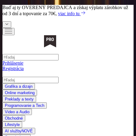
Buď aj ty
OVERENÝ PREDAJCA
a získaj výplatu zárobkov už
od 3 dní a topovanie za 70€,
viac info tu
Prihlásenie
Registrácia
Grafika a dizajn
Online marketing
Preklady a texty
Programovanie a Tech
Video a Audio
Obchodné
Lifestyle
AI služby
NOVÉ