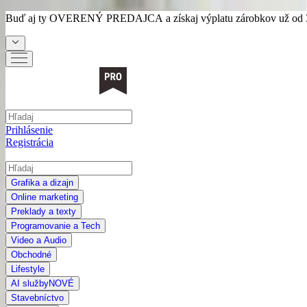
Buď aj ty
OVERENÝ PREDAJCA
a získaj výplatu zárobkov už od 
Prihlásenie
Registrácia
Grafika a dizajn
Online marketing
Preklady a texty
Programovanie a Tech
Video a Audio
Obchodné
Lifestyle
AI služby
NOVÉ
Stavebníctvo