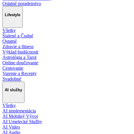
Ostatné poradenstvo
Lifestyle
Všetky
Šialené a Čudné
Ostatné
Zdravie a fitness
Výklad budúcnosti
Astrológia a Tarot
Online doučovanie
Cestovanie
Varenie a Recepty
Svadobné
AI služby
Všetky
AI implementácia
AI Mobilný Vývoj
AI Umelecké Služby
AI Video
AI Audio