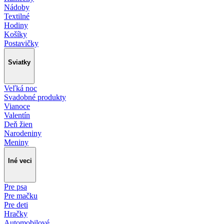
Nádoby
Textilné
Hodiny
Košíky
Postavičky
Sviatky
Veľká noc
Svadobné produkty
Vianoce
Valentín
Deň žien
Narodeniny
Meniny
Iné veci
Pre psa
Pre mačku
Pre deti
Hračky
Automobilové