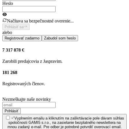
Heslo
Načítava sa bezpečnostné overenie...
Prihlásiť sa
alebo
Registrovať zadarmo
Zabudol som heslo
7 317 878 €
Zarobili predajcovia z Jaspravim.
181 268
Registrovaných členov.
Nezmeškajte naše novinky
Prihlásiť
Vyplnením emailu a kliknutím na zaškrtávacie pole dávam súhlas
spoločnosti GAMI5 s.r.o., na zasielanie bezplatného newslettera na
mnou zadaný e-mail. Pre odber je potrebné potvrdiť overovací email.