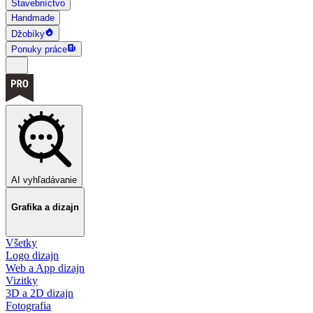
Stavebníctvo
Handmade
Džobíky
Ponuky práce
AI vyhľadávanie
Grafika a dizajn
Všetky
Logo dizajn
Web a App dizajn
Vizitky
3D a 2D dizajn
Fotografia