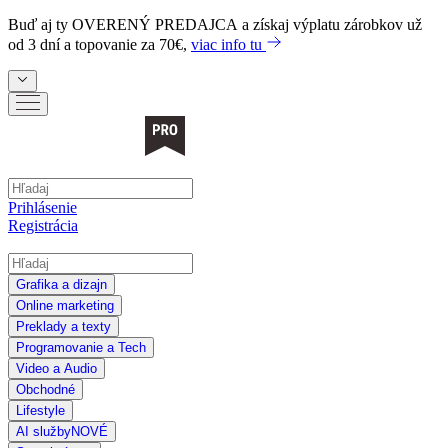
Buď aj ty
OVERENÝ PREDAJCA
a získaj výplatu zárobkov už
od 3 dní a topovanie za 70€,
viac info tu
Prihlásenie
Registrácia
Grafika a dizajn
Online marketing
Preklady a texty
Programovanie a Tech
Video a Audio
Obchodné
Lifestyle
AI služby
NOVÉ