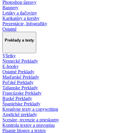
Photoshop úpravy
Bannery
Letáky a tlačoviny
Karikatúry a kresby
Prezentácie, Infografiky
Ostatné
Preklady a texty
Všetky
Nemecké Preklady
E-booky
Ostatné Preklady
Maďarské Preklady
Poľské Preklady
Talianske Preklady
Francúzske Preklady
Ruské Preklady
Španielske Preklady
Kreatívne texty a copywriting
Anglické preklady
Scenáre, recenzie a prieskumy
Kontrola textov a pravopisu
Písanie blogov a textov