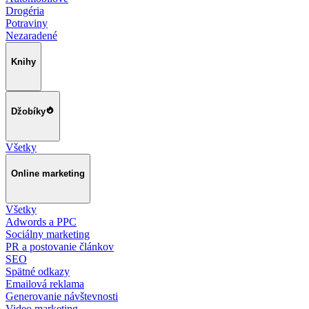
Drogéria
Potraviny
Nezaradené
Knihy
Džobíky
Všetky
Online marketing
Všetky
Adwords a PPC
Sociálny marketing
PR a postovanie článkov
SEO
Spätné odkazy
Emailová reklama
Generovanie návštevnosti
Video marketing