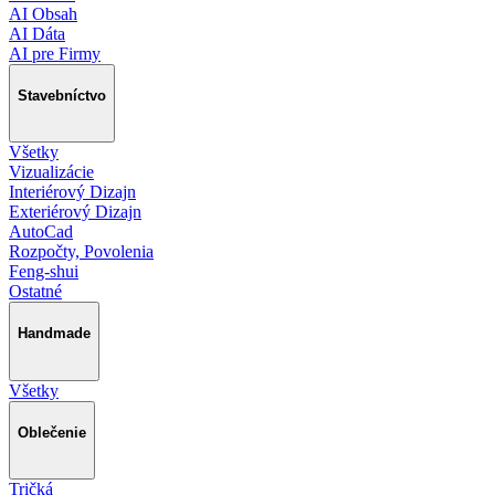
AI Obsah
AI Dáta
AI pre Firmy
Stavebníctvo
Všetky
Vizualizácie
Interiérový Dizajn
Exteriérový Dizajn
AutoCad
Rozpočty, Povolenia
Feng-shui
Ostatné
Handmade
Všetky
Oblečenie
Tričká