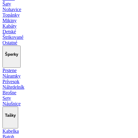
Šaty
Nohavice
Topánky
Mikiny
Kabáty
Detské
Štrikované
Ostatné
Šperky
Prstene
Náramky
Prívesok
Náhrdelník
Brošne
Sety
Náušnice
Tašky
Kabelka
Batoh