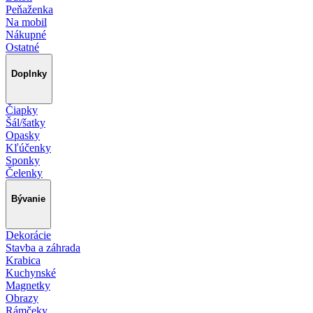
Peňaženka
Na mobil
Nákupné
Ostatné
Doplnky
Čiapky
Šál/šatky
Opasky
Kľúčenky
Sponky
Čelenky
Bývanie
Dekorácie
Stavba a záhrada
Krabica
Kuchynské
Magnetky
Obrazy
Rámčeky