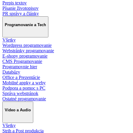
Prepis textov
Písanie životopisov
PR správy a články
Programovanie a Tech
Všetky
Wordpress programovanie
Webstránky programovanie
E-shopy programovanie
CMS Programovanie
Programovnie hier
Databázy
Office a Prezentácie
Mobilné appky a weby
Podpora a pomoc s PC
Správa webstránok
Ostatné programovanie
Video a Audio
Všetky
Strih a Post produkcia