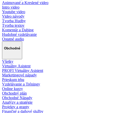
Animované a Kreslené video
Intro video
Youtube video
Video návody
Tvorba Hudby
Tvorba textov
Komentár a Dabing
Hudobné vzdelávanie
Ostatné audio
Obchodné
Všetky
Virtuálny Asistent
PROFI Virtuálny Asistent
Marketingové nápady
Prieskum trhu
Vzdelávanie a Tréningy
Online kurzy
Obchodný plán
Obchodné Nápady
Analýzy a stratégie
Projekty a granty
Finančné a daňové služby