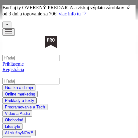
Buď aj ty
OVERENÝ PREDAJCA
a získaj výplatu zárobkov už
od 3 dní a topovanie za 70€,
viac info tu
Prihlásenie
Registrácia
Grafika a dizajn
Online marketing
Preklady a texty
Programovanie a Tech
Video a Audio
Obchodné
Lifestyle
AI služby
NOVÉ