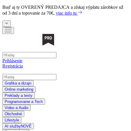
Buď aj ty
OVERENÝ PREDAJCA
a získaj výplatu zárobkov už
od 3 dní a topovanie za 70€,
viac info tu
Prihlásenie
Registrácia
Grafika a dizajn
Online marketing
Preklady a texty
Programovanie a Tech
Video a Audio
Obchodné
Lifestyle
AI služby
NOVÉ