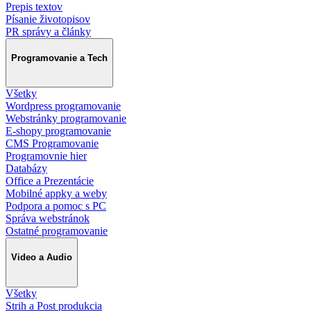
Prepis textov
Písanie životopisov
PR správy a články
Programovanie a Tech
Všetky
Wordpress programovanie
Webstránky programovanie
E-shopy programovanie
CMS Programovanie
Programovnie hier
Databázy
Office a Prezentácie
Mobilné appky a weby
Podpora a pomoc s PC
Správa webstránok
Ostatné programovanie
Video a Audio
Všetky
Strih a Post produkcia