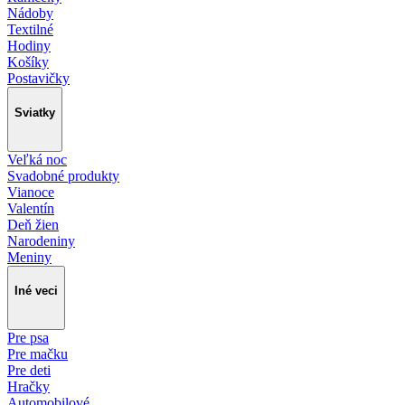
Nádoby
Textilné
Hodiny
Košíky
Postavičky
Sviatky
Veľká noc
Svadobné produkty
Vianoce
Valentín
Deň žien
Narodeniny
Meniny
Iné veci
Pre psa
Pre mačku
Pre deti
Hračky
Automobilové