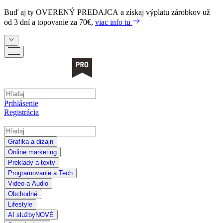
Buď aj ty
OVERENÝ PREDAJCA
a získaj výplatu zárobkov už
od 3 dní a topovanie za 70€,
viac info tu
Prihlásenie
Registrácia
Grafika a dizajn
Online marketing
Preklady a texty
Programovanie a Tech
Video a Audio
Obchodné
Lifestyle
AI služby
NOVÉ