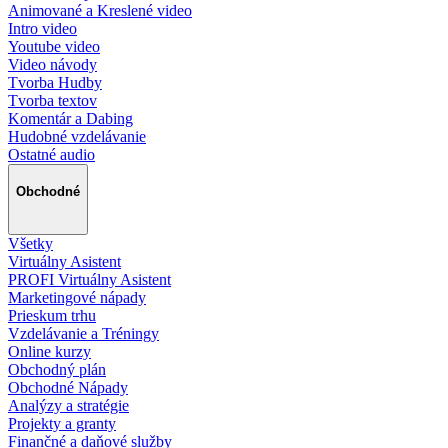
Animované a Kreslené video
Intro video
Youtube video
Video návody
Tvorba Hudby
Tvorba textov
Komentár a Dabing
Hudobné vzdelávanie
Ostatné audio
Obchodné
Všetky
Virtuálny Asistent
PROFI Virtuálny Asistent
Marketingové nápady
Prieskum trhu
Vzdelávanie a Tréningy
Online kurzy
Obchodný plán
Obchodné Nápady
Analýzy a stratégie
Projekty a granty
Finančné a daňové služby