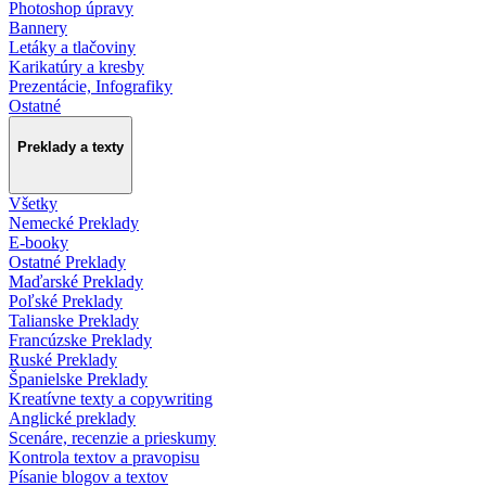
Photoshop úpravy
Bannery
Letáky a tlačoviny
Karikatúry a kresby
Prezentácie, Infografiky
Ostatné
Preklady a texty
Všetky
Nemecké Preklady
E-booky
Ostatné Preklady
Maďarské Preklady
Poľské Preklady
Talianske Preklady
Francúzske Preklady
Ruské Preklady
Španielske Preklady
Kreatívne texty a copywriting
Anglické preklady
Scenáre, recenzie a prieskumy
Kontrola textov a pravopisu
Písanie blogov a textov