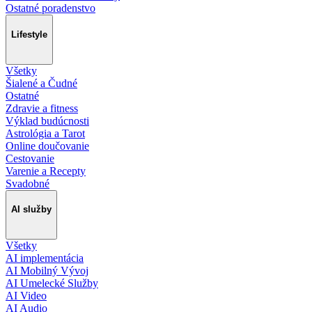
Ostatné poradenstvo
Lifestyle
Všetky
Šialené a Čudné
Ostatné
Zdravie a fitness
Výklad budúcnosti
Astrológia a Tarot
Online doučovanie
Cestovanie
Varenie a Recepty
Svadobné
AI služby
Všetky
AI implementácia
AI Mobilný Vývoj
AI Umelecké Služby
AI Video
AI Audio