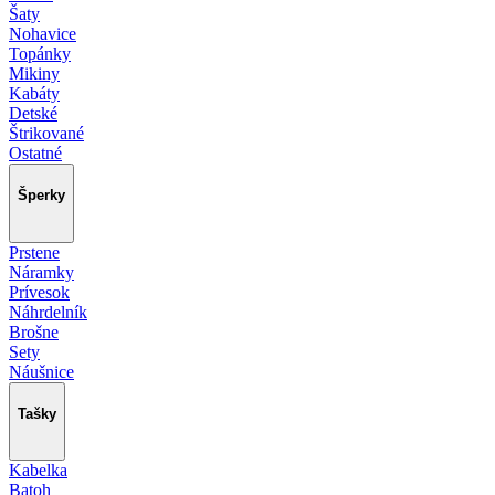
Šaty
Nohavice
Topánky
Mikiny
Kabáty
Detské
Štrikované
Ostatné
Šperky
Prstene
Náramky
Prívesok
Náhrdelník
Brošne
Sety
Náušnice
Tašky
Kabelka
Batoh