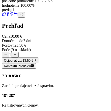
posledné prihlásenie
19. 3. 2025
hodnotenie
100.00%
predaj
1
Prehľad
Cena
10,00 €
Doručenie do
3 dní
Poštovné
3,50 €
Počet
(9 na sklade)
1
Objednať
za 13,50 €
Kontaktuj predajcu
7 318 850 €
Zarobili predajcovia z Jaspravim.
181 287
Registrovaných členov.