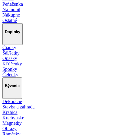
Peňaženka
Na mobil
Nákupné
Ostatné
Doplnky
Čiapky
Šál/šatky
Opasky
Kľúčenky
Sponky
Čelenky
Bývanie
Dekorácie
Stavba a záhrada
Krabica
Kuchynské
Magnetky
Obrazy
Rámčeky