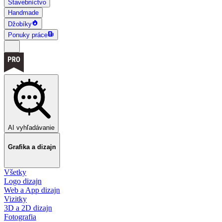
Stavebníctvo
Handmade
Džobíky
Ponuky práce
AI vyhľadávanie
Grafika a dizajn
Všetky
Logo dizajn
Web a App dizajn
Vizitky
3D a 2D dizajn
Fotografia