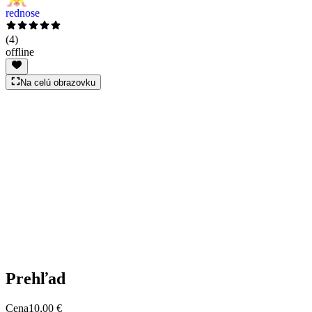
rednose
(
4
)
offline
Na celú obrazovku
Prehľad
Cena
10,00 €