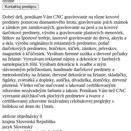
offline
Kontaktuj predajcu
Dobrý deň, ponúkam Vám CNC gravírovanie na rôzne kovové
predmety pomocou diamantového hrotu, gravírovanie psích známok
a zámkov pre zamilovaných, gravírovanie na perá a na kovové
darčekové predmety, výrobu a gravírovanie plastových menoviek,
štítkov na športové trofeje, laserové gravírovanie do dreva, akrylu a
a skla, výrobu originálnych reklamných predmetov, potlač
darčekových predmetov, hrnčekov, tričiek, zámkov, príveskov,
magnetiek a kľúčeniek. Vyrábam firemné razítka a drevené pečiatky
na želanie. Vyrezávam reklamné nápisy a dekorácie z farebných
samolepiacich fólií. Vyrábam dekorácie k svadbe a iným
slávnostným príležitostiam, handmade darčekové predmety a
meteodomčeky na želanie, drevené dekorácie na želanie, skladačky,
figúrky, zvieratká a doplnky, autíčka, divadielka, domčeky, drevené
písmená. Všetko ručne maľované a lakované certifikovanými
zdravotne nezávadnými farbami a lakom. Ponúkam Vám tiež CNC
vyrezanie akýchkoľvek plochých predmetov a tvarov z
certifikovanej zdravotne nezávadnej celobukovej preglejky s
hrúbkou od 4mm do 15mm.
aktívne objednávky
0
krajina
Slovenská Republika
jazyk
Slovenský