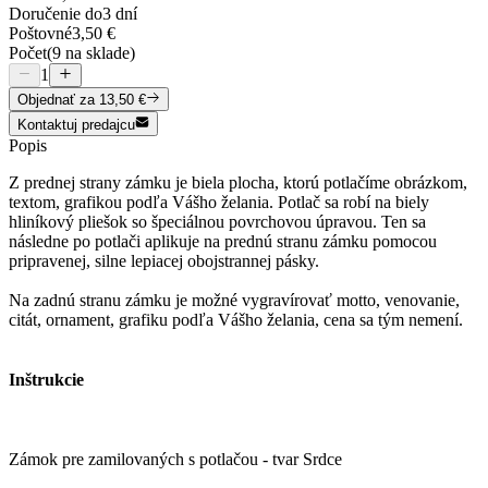
Doručenie do
3 dní
Poštovné
3,50 €
Počet
(9 na sklade)
1
Objednať
za 13,50 €
Kontaktuj predajcu
Popis
Z prednej strany zámku je biela plocha, ktorú potlačíme obrázkom,
textom, grafikou podľa Vášho želania. Potlač sa robí na biely
hliníkový pliešok so špeciálnou povrchovou úpravou. Ten sa
následne po potlači aplikuje na prednú stranu zámku pomocou
pripravenej, silne lepiacej obojstrannej pásky.
Na zadnú stranu zámku je možné vygravírovať motto, venovanie,
citát, ornament, grafiku podľa Vášho želania, cena sa tým nemení.
Inštrukcie
Zámok pre zamilovaných s potlačou - tvar Srdce