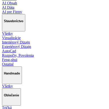
AI Obsah
AI Dáta
AI pre Firmy
Stavebníctvo
Všetky
Vizualizácie
Interiérový Dizajn
Exteriérový Dizajn
AutoCad
Rozpočty, Povolenia
Feng-shui
Ostatné
Handmade
Všetky
Oblečenie
Tričká