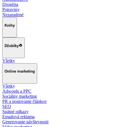
Drogéria
Potraviny
Nezaradené
Knihy
Džobíky
Všetky
Online marketing
Všetky
Adwords a PPC
Sociálny marketing
PR a postovanie článkov
SEO
Spätné odkazy
Emailová reklama
Generovanie návštevnosti
Video marketing