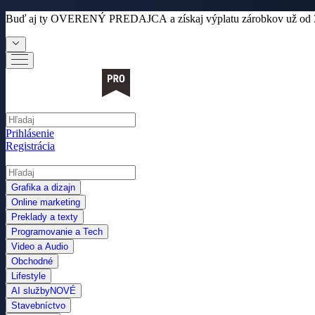
Buď aj ty
OVERENÝ PREDAJCA
a získaj výplatu zárobkov už od 
Prihlásenie
Registrácia
Grafika a dizajn
Online marketing
Preklady a texty
Programovanie a Tech
Video a Audio
Obchodné
Lifestyle
AI služby
NOVÉ
Stavebníctvo