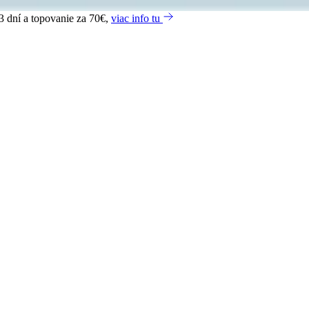
3 dní a topovanie za 70€,
viac info tu