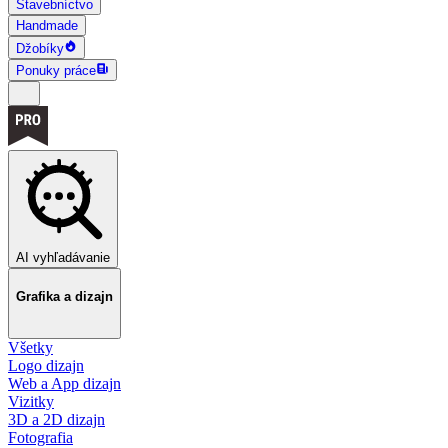
Stavebníctvo
Handmade
Džobíky
Ponuky práce
AI vyhľadávanie
Grafika a dizajn
Všetky
Logo dizajn
Web a App dizajn
Vizitky
3D a 2D dizajn
Fotografia