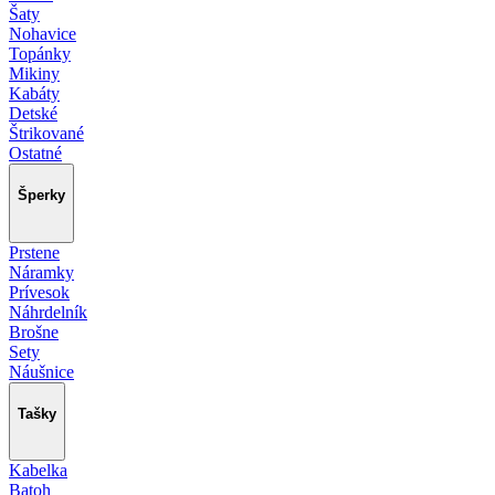
Šaty
Nohavice
Topánky
Mikiny
Kabáty
Detské
Štrikované
Ostatné
Šperky
Prstene
Náramky
Prívesok
Náhrdelník
Brošne
Sety
Náušnice
Tašky
Kabelka
Batoh