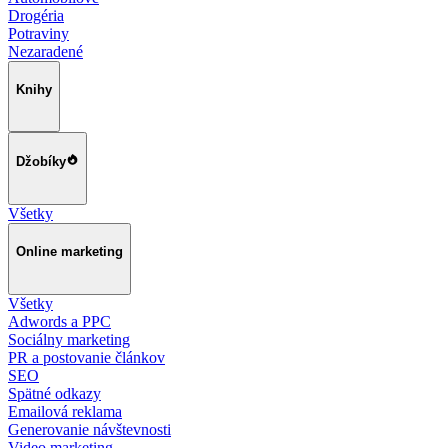
Drogéria
Potraviny
Nezaradené
Knihy
Džobíky
Všetky
Online marketing
Všetky
Adwords a PPC
Sociálny marketing
PR a postovanie článkov
SEO
Spätné odkazy
Emailová reklama
Generovanie návštevnosti
Video marketing