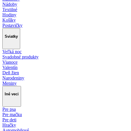
Nádoby
Textilné
Hodiny
Košíky
Postavičky
Sviatky
Veľká noc
Svadobné produkty
Vianoce
Valentín
Deň žien
Narodeniny
Meniny
Iné veci
Pre psa
Pre mačku
Pre deti
Hračky
Automobilové