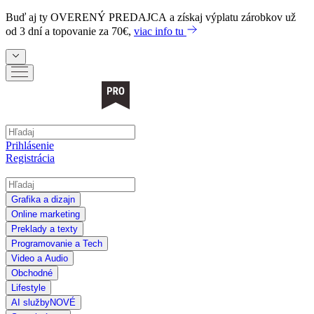
Buď aj ty
OVERENÝ PREDAJCA
a získaj výplatu zárobkov už
od 3 dní a topovanie za 70€,
viac info tu
Prihlásenie
Registrácia
Grafika a dizajn
Online marketing
Preklady a texty
Programovanie a Tech
Video a Audio
Obchodné
Lifestyle
AI služby
NOVÉ