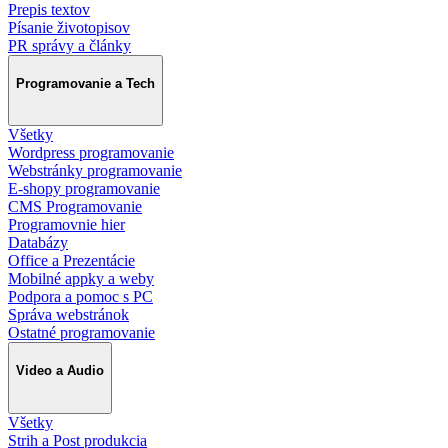
Prepis textov
Písanie životopisov
PR správy a články
Programovanie a Tech
Všetky
Wordpress programovanie
Webstránky programovanie
E-shopy programovanie
CMS Programovanie
Programovnie hier
Databázy
Office a Prezentácie
Mobilné appky a weby
Podpora a pomoc s PC
Správa webstránok
Ostatné programovanie
Video a Audio
Všetky
Strih a Post produkcia