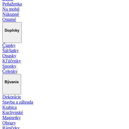
Peňaženka
Na mobil
Nákupné
Ostatné
Doplnky
Čiapky
Šál/šatky
Opasky
Kľúčenky
Sponky
Čelenky
Bývanie
Dekorácie
Stavba a záhrada
Krabica
Kuchynské
Magnetky
Obrazy
Rámčeky