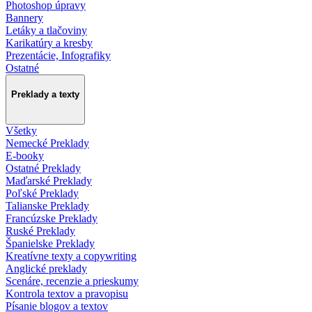
Photoshop úpravy
Bannery
Letáky a tlačoviny
Karikatúry a kresby
Prezentácie, Infografiky
Ostatné
Preklady a texty
Všetky
Nemecké Preklady
E-booky
Ostatné Preklady
Maďarské Preklady
Poľské Preklady
Talianske Preklady
Francúzske Preklady
Ruské Preklady
Španielske Preklady
Kreatívne texty a copywriting
Anglické preklady
Scenáre, recenzie a prieskumy
Kontrola textov a pravopisu
Písanie blogov a textov