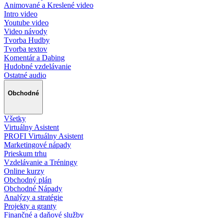
Animované a Kreslené video
Intro video
Youtube video
Video návody
Tvorba Hudby
Tvorba textov
Komentár a Dabing
Hudobné vzdelávanie
Ostatné audio
Obchodné
Všetky
Virtuálny Asistent
PROFI Virtuálny Asistent
Marketingové nápady
Prieskum trhu
Vzdelávanie a Tréningy
Online kurzy
Obchodný plán
Obchodné Nápady
Analýzy a stratégie
Projekty a granty
Finančné a daňové služby