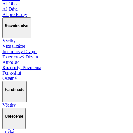
AI Obsah
AI Dáta
AI pre Firmy
Stavebníctvo
Všetky
Vizualizácie
Interiérový Dizajn
Exteriérový Dizajn
AutoCad
Rozpočty, Povolenia
Feng-shui
Ostatné
Handmade
Všetky
Oblečenie
Tričká