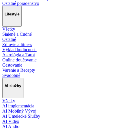
Ostatné poradenstvo
Lifestyle
Všetky
Šialené a Čudné
Ostatné
Zdravie a fitness
Výklad budúcnosti
Astrológia a Tarot
Online doučovanie
Cestovanie
Varenie a Recepty
Svadobné
AI služby
Všetky
AI implementácia
AI Mobilný Vývoj
AI Umelecké Služby
AI Video
AI Audio