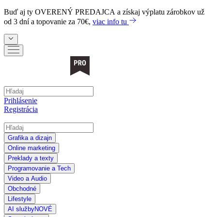
Buď aj ty
OVERENÝ PREDAJCA
a získaj výplatu zárobkov už
od 3 dní a topovanie za 70€,
viac info tu
Prihlásenie
Registrácia
Grafika a dizajn
Online marketing
Preklady a texty
Programovanie a Tech
Video a Audio
Obchodné
Lifestyle
AI služby
NOVÉ