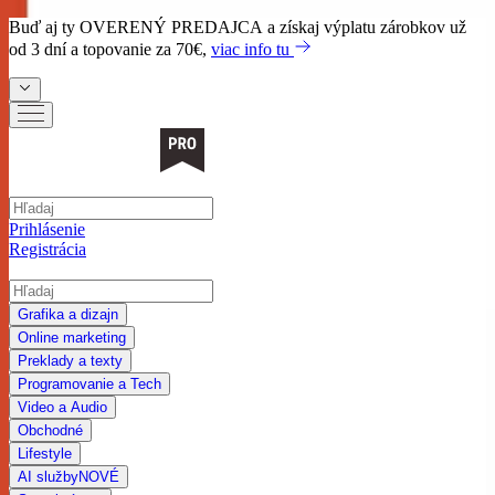
Buď aj ty
OVERENÝ PREDAJCA
a získaj výplatu zárobkov už
od 3 dní a topovanie za 70€,
viac info tu
Prihlásenie
Registrácia
Grafika a dizajn
Online marketing
Preklady a texty
Programovanie a Tech
Video a Audio
Obchodné
Lifestyle
AI služby
NOVÉ