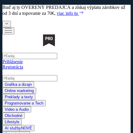
Buď aj ty
OVERENÝ PREDAJCA
a získaj výplatu zárobkov už
od 3 dní a topovanie za 70€,
viac info tu
Prihlásenie
Registrácia
Grafika a dizajn
Online marketing
Preklady a texty
Programovanie a Tech
Video a Audio
Obchodné
Lifestyle
AI služby
NOVÉ