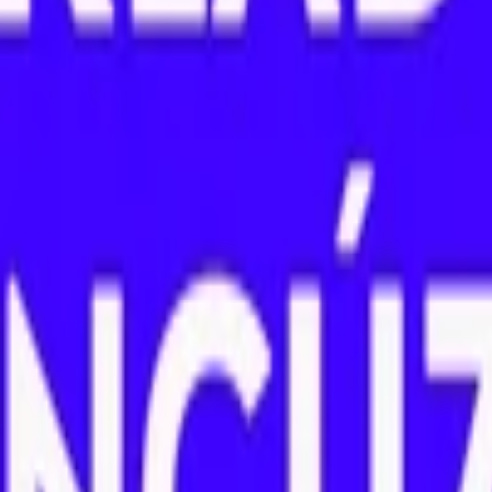
Intro video
Youtube video
Video návody
Tvorba Hudby
Tvorba textov
Komentár a Dabing
Hudobné vzdelávanie
Ostatné audio
Obchodné
Všetky
Virtuálny Asistent
PROFI Virtuálny Asistent
Marketingové nápady
Prieskum trhu
Vzdelávanie a Tréningy
Online kurzy
Obchodný plán
Obchodné Nápady
Analýzy a stratégie
Projekty a granty
Finančné a daňové služby
Ostatné poradenstvo