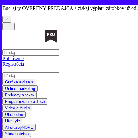
Buď aj ty
OVERENÝ PREDAJCA
a získaj výplatu zárobkov už od 
Prihlásenie
Registrácia
Grafika a dizajn
Online marketing
Preklady a texty
Programovanie a Tech
Video a Audio
Obchodné
Lifestyle
AI služby
NOVÉ
Stavebníctvo