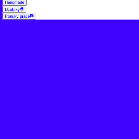
Handmade
Džobíky
Ponuky práce
AI vyhľadávanie
Grafika a dizajn
Všetky
Logo dizajn
Web a App dizajn
Vizitky
3D a 2D dizajn
Fotografia
Photoshop úpravy