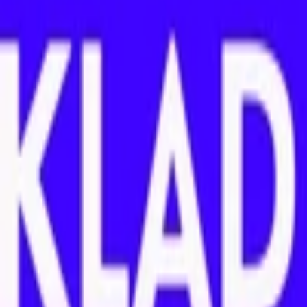
Písanie životopisov
PR správy a články
Programovanie a Tech
Všetky
Wordpress programovanie
Webstránky programovanie
E-shopy programovanie
CMS Programovanie
Programovnie hier
Databázy
Office a Prezentácie
Mobilné appky a weby
Podpora a pomoc s PC
Správa webstránok
Ostatné programovanie
Video a Audio
Všetky
Strih a Post produkcia
Animované a Kreslené video