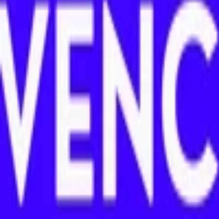
AI Dáta
AI pre Firmy
Stavebníctvo
Všetky
Vizualizácie
Interiérový Dizajn
Exteriérový Dizajn
AutoCad
Rozpočty, Povolenia
Feng-shui
Ostatné
Handmade
Všetky
Oblečenie
Tričká
Šaty