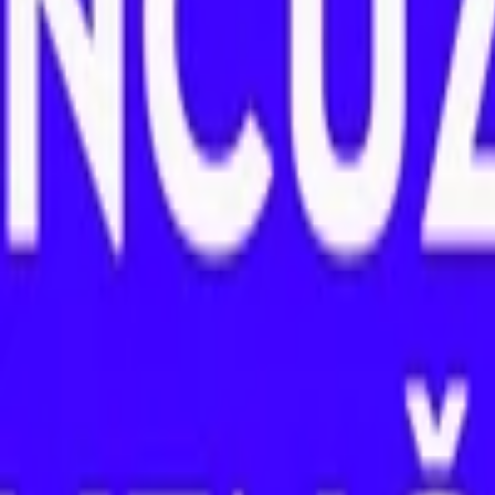
Lifestyle
Všetky
Šialené a Čudné
Ostatné
Zdravie a fitness
Výklad budúcnosti
Astrológia a Tarot
Online doučovanie
Cestovanie
Varenie a Recepty
Svadobné
AI služby
Všetky
AI implementácia
AI Mobilný Vývoj
AI Umelecké Služby
AI Video
AI Audio
AI Obsah