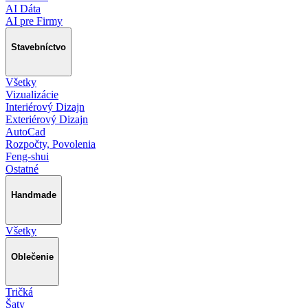
AI Dáta
AI pre Firmy
Stavebníctvo
Všetky
Vizualizácie
Interiérový Dizajn
Exteriérový Dizajn
AutoCad
Rozpočty, Povolenia
Feng-shui
Ostatné
Handmade
Všetky
Oblečenie
Tričká
Šaty