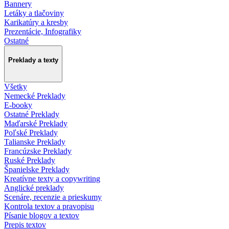
Bannery
Letáky a tlačoviny
Karikatúry a kresby
Prezentácie, Infografiky
Ostatné
Preklady a texty
Všetky
Nemecké Preklady
E-booky
Ostatné Preklady
Maďarské Preklady
Poľské Preklady
Talianske Preklady
Francúzske Preklady
Ruské Preklady
Španielske Preklady
Kreatívne texty a copywriting
Anglické preklady
Scenáre, recenzie a prieskumy
Kontrola textov a pravopisu
Písanie blogov a textov
Prepis textov