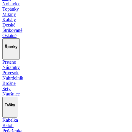
Nohavice
Topánky
Mikiny
Kabáty
Detské
Štrikované
Ostatné
Šperky
Prstene
Náramky
Prívesok
Náhrdelník
Brošne
Sety
Náušnice
Tašky
Kabelka
Batoh
Peňaženka