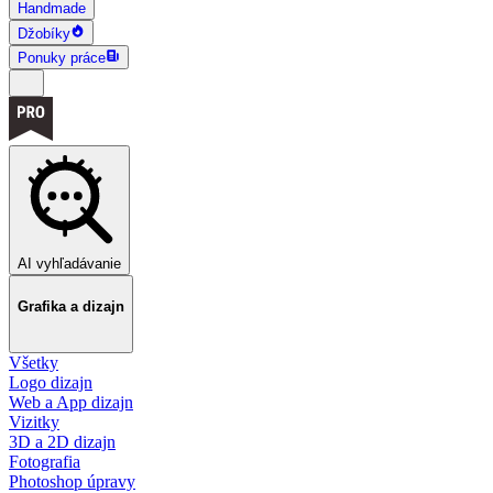
Handmade
Džobíky
Ponuky práce
AI vyhľadávanie
Grafika a dizajn
Všetky
Logo dizajn
Web a App dizajn
Vizitky
3D a 2D dizajn
Fotografia
Photoshop úpravy