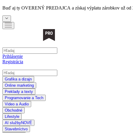
Buď aj ty
OVERENÝ PREDAJCA
a získaj výplatu zárobkov už od 
Prihlásenie
Registrácia
Grafika a dizajn
Online marketing
Preklady a texty
Programovanie a Tech
Video a Audio
Obchodné
Lifestyle
AI služby
NOVÉ
Stavebníctvo