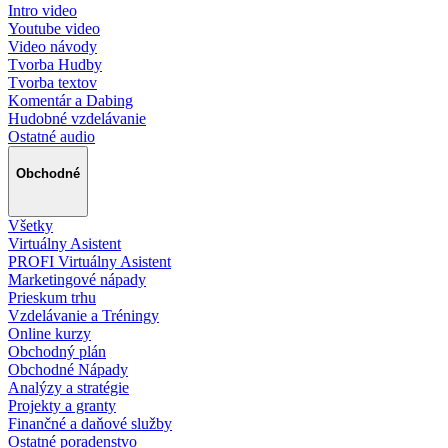
Intro video
Youtube video
Video návody
Tvorba Hudby
Tvorba textov
Komentár a Dabing
Hudobné vzdelávanie
Ostatné audio
Obchodné
Všetky
Virtuálny Asistent
PROFI Virtuálny Asistent
Marketingové nápady
Prieskum trhu
Vzdelávanie a Tréningy
Online kurzy
Obchodný plán
Obchodné Nápady
Analýzy a stratégie
Projekty a granty
Finančné a daňové služby
Ostatné poradenstvo