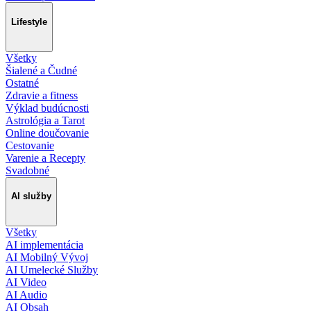
Lifestyle
Všetky
Šialené a Čudné
Ostatné
Zdravie a fitness
Výklad budúcnosti
Astrológia a Tarot
Online doučovanie
Cestovanie
Varenie a Recepty
Svadobné
AI služby
Všetky
AI implementácia
AI Mobilný Vývoj
AI Umelecké Služby
AI Video
AI Audio
AI Obsah