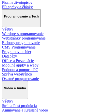
Písanie životopisov
PR správy a články
Programovanie a Tech
Všetky
Wordpress programovanie
Webstránky programovanie
E-shopy programovanie
CMS Programovanie
Programovnie hier
Databázy
Office a Prezentácie
Mobilné appky a weby
Podpora a pomoc s PC
Správa webstránok
Ostatné programovanie
Video a Audio
Všetky
Strih a Post produkcia
Animované a Kreslené video