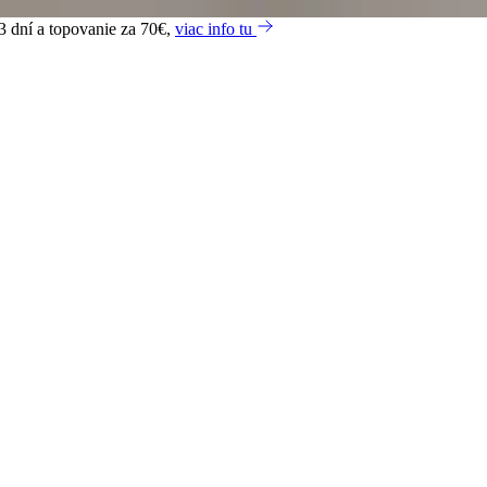
3 dní a topovanie za 70€,
viac info tu