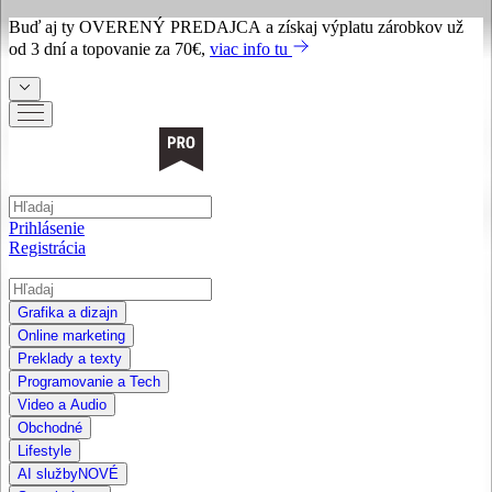
Buď aj ty
OVERENÝ PREDAJCA
a získaj výplatu zárobkov už
od 3 dní a topovanie za 70€,
viac info tu
Prihlásenie
Registrácia
Grafika a dizajn
Online marketing
Preklady a texty
Programovanie a Tech
Video a Audio
Obchodné
Lifestyle
AI služby
NOVÉ