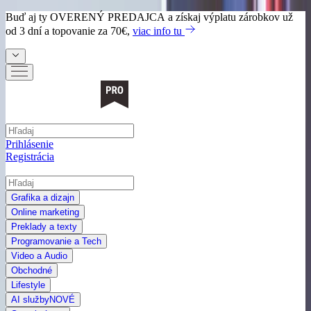
Buď aj ty
OVERENÝ PREDAJCA
a získaj výplatu zárobkov už
od 3 dní a topovanie za 70€,
viac info tu
Prihlásenie
Registrácia
Grafika a dizajn
Online marketing
Preklady a texty
Programovanie a Tech
Video a Audio
Obchodné
Lifestyle
AI služby
NOVÉ