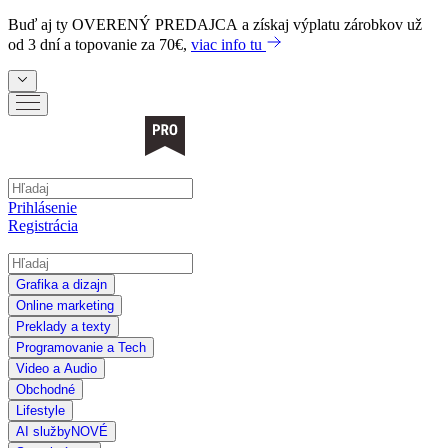
Buď aj ty
OVERENÝ PREDAJCA
a získaj výplatu zárobkov už
od 3 dní a topovanie za 70€,
viac info tu
Prihlásenie
Registrácia
Grafika a dizajn
Online marketing
Preklady a texty
Programovanie a Tech
Video a Audio
Obchodné
Lifestyle
AI služby
NOVÉ