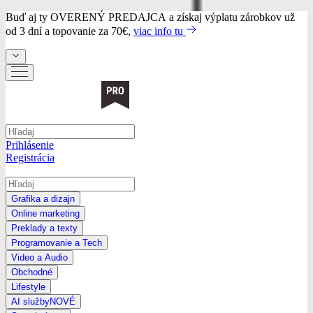
Buď aj ty
OVERENÝ PREDAJCA
a získaj výplatu zárobkov už
od 3 dní a topovanie za 70€,
viac info tu
Prihlásenie
Registrácia
Grafika a dizajn
Online marketing
Preklady a texty
Programovanie a Tech
Video a Audio
Obchodné
Lifestyle
AI služby
NOVÉ