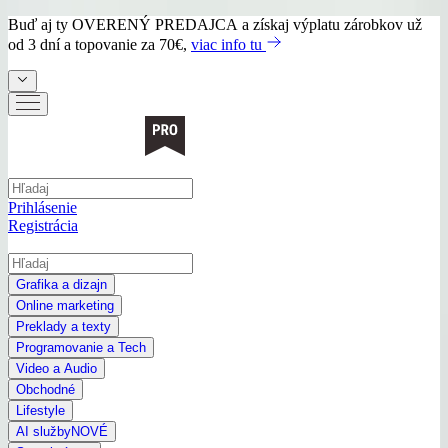
Buď aj ty
OVERENÝ PREDAJCA
a získaj výplatu zárobkov už
od 3 dní a topovanie za 70€,
viac info tu
Prihlásenie
Registrácia
Grafika a dizajn
Online marketing
Preklady a texty
Programovanie a Tech
Video a Audio
Obchodné
Lifestyle
AI služby
NOVÉ