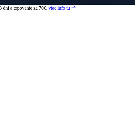
3 dní a topovanie za 70€,
viac info tu