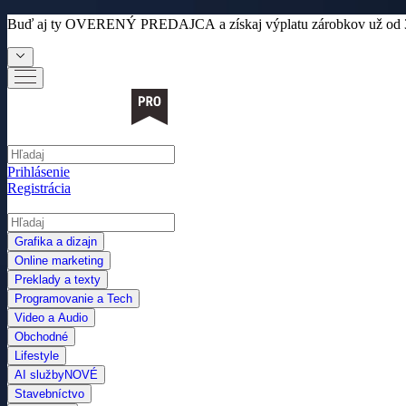
Buď aj ty
OVERENÝ PREDAJCA
a získaj výplatu zárobkov už od 
Prihlásenie
Registrácia
Grafika a dizajn
Online marketing
Preklady a texty
Programovanie a Tech
Video a Audio
Obchodné
Lifestyle
AI služby
NOVÉ
Stavebníctvo