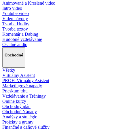
Animované a Kreslené video
Intro video
Youtube video
Video návody
Tvorba Hudby
Tvorba textov
Komentár a Dabing
Hudobné vzdelávanie
Ostatné audio
Obchodné
Všetky
Virtuálny Asistent
PROFI Virtuálny Asistent
Marketingové nápady
Prieskum trhu
Vzdelávanie a Tréningy
Online kurzy
Obchodný plán
Obchodné Nápady
Analýzy a stratégie
Projekty a granty
Finančné a daňové služby