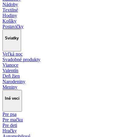
Nádoby
Textilné
Hodiny
Košíky
Postavičky
Sviatky
Veľká noc
Svadobné produkty
Vianoce
Valentín
Deň žien
Narodeniny
Meniny
Iné veci
Pre psa
Pre mačku
Pre deti
Hračky
Automobilové