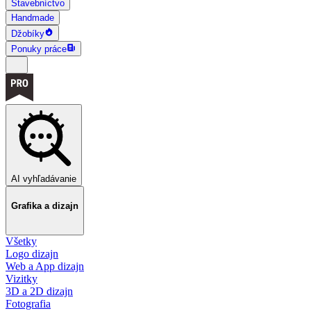
Stavebníctvo
Handmade
Džobíky
Ponuky práce
AI vyhľadávanie
Grafika a dizajn
Všetky
Logo dizajn
Web a App dizajn
Vizitky
3D a 2D dizajn
Fotografia