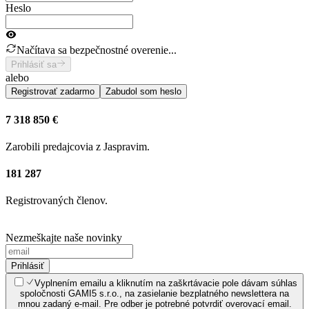
Heslo
Načítava sa bezpečnostné overenie...
Prihlásiť sa
alebo
Registrovať zadarmo
Zabudol som heslo
7 318 850 €
Zarobili predajcovia z Jaspravim.
181 287
Registrovaných členov.
Nezmeškajte naše novinky
Prihlásiť
Vyplnením emailu a kliknutím na zaškrtávacie pole dávam súhlas
spoločnosti GAMI5 s.r.o., na zasielanie bezplatného newslettera na
mnou zadaný e-mail. Pre odber je potrebné potvrdiť overovací email.