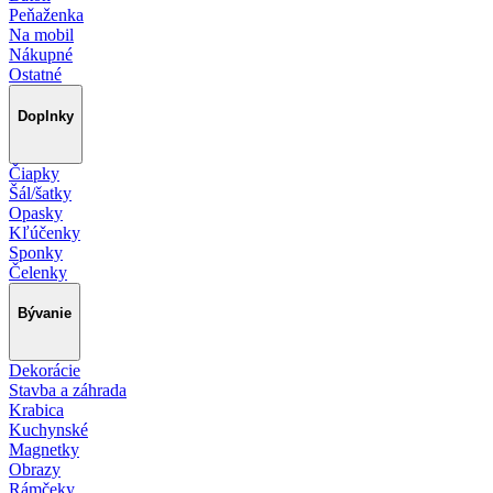
Peňaženka
Na mobil
Nákupné
Ostatné
Doplnky
Čiapky
Šál/šatky
Opasky
Kľúčenky
Sponky
Čelenky
Bývanie
Dekorácie
Stavba a záhrada
Krabica
Kuchynské
Magnetky
Obrazy
Rámčeky