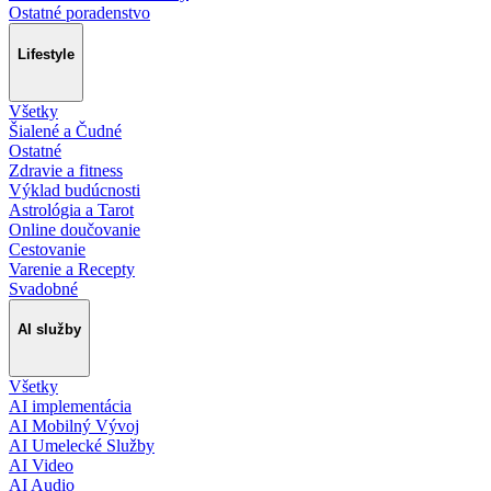
Ostatné poradenstvo
Lifestyle
Všetky
Šialené a Čudné
Ostatné
Zdravie a fitness
Výklad budúcnosti
Astrológia a Tarot
Online doučovanie
Cestovanie
Varenie a Recepty
Svadobné
AI služby
Všetky
AI implementácia
AI Mobilný Vývoj
AI Umelecké Služby
AI Video
AI Audio