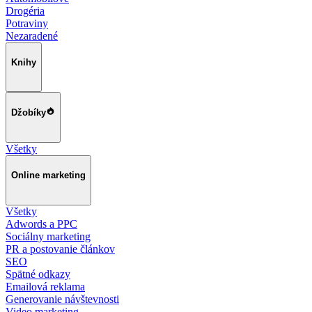
Drogéria
Potraviny
Nezaradené
Knihy
Džobíky
Všetky
Online marketing
Všetky
Adwords a PPC
Sociálny marketing
PR a postovanie článkov
SEO
Spätné odkazy
Emailová reklama
Generovanie návštevnosti
Video marketing