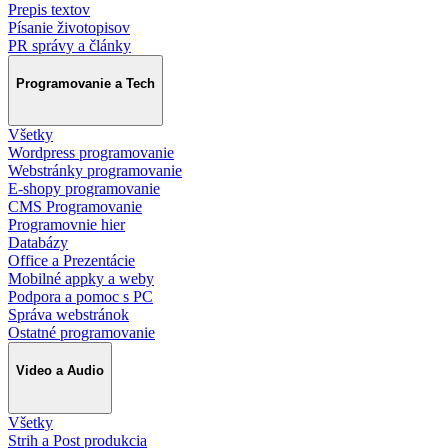
Prepis textov
Písanie životopisov
PR správy a články
Programovanie a Tech
Všetky
Wordpress programovanie
Webstránky programovanie
E-shopy programovanie
CMS Programovanie
Programovnie hier
Databázy
Office a Prezentácie
Mobilné appky a weby
Podpora a pomoc s PC
Správa webstránok
Ostatné programovanie
Video a Audio
Všetky
Strih a Post produkcia