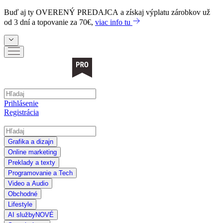
Buď aj ty
OVERENÝ PREDAJCA
a získaj výplatu zárobkov už
od 3 dní a topovanie za 70€,
viac info tu
Prihlásenie
Registrácia
Grafika a dizajn
Online marketing
Preklady a texty
Programovanie a Tech
Video a Audio
Obchodné
Lifestyle
AI služby
NOVÉ