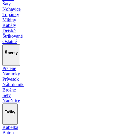
Šaty
Nohavice
Topánky
Mikiny
Kabáty
Detské
Štrikované
Ostatné
Šperky
Prstene
Náramky
Prívesok
Náhrdelník
Brošne
Sety
Náušnice
Tašky
Kabelka
Batoh