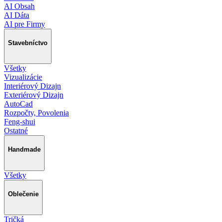
AI Obsah
AI Dáta
AI pre Firmy
Stavebníctvo
Všetky
Vizualizácie
Interiérový Dizajn
Exteriérový Dizajn
AutoCad
Rozpočty, Povolenia
Feng-shui
Ostatné
Handmade
Všetky
Oblečenie
Tričká