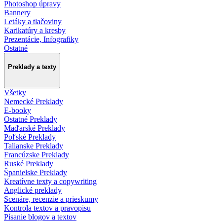
Photoshop úpravy
Bannery
Letáky a tlačoviny
Karikatúry a kresby
Prezentácie, Infografiky
Ostatné
Preklady a texty
Všetky
Nemecké Preklady
E-booky
Ostatné Preklady
Maďarské Preklady
Poľské Preklady
Talianske Preklady
Francúzske Preklady
Ruské Preklady
Španielske Preklady
Kreatívne texty a copywriting
Anglické preklady
Scenáre, recenzie a prieskumy
Kontrola textov a pravopisu
Písanie blogov a textov