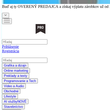
Buď aj ty
OVERENÝ PREDAJCA
a získaj výplatu zárobkov už od 
Prihlásenie
Registrácia
Grafika a dizajn
Online marketing
Preklady a texty
Programovanie a Tech
Video a Audio
Obchodné
Lifestyle
AI služby
NOVÉ
Stavebníctvo