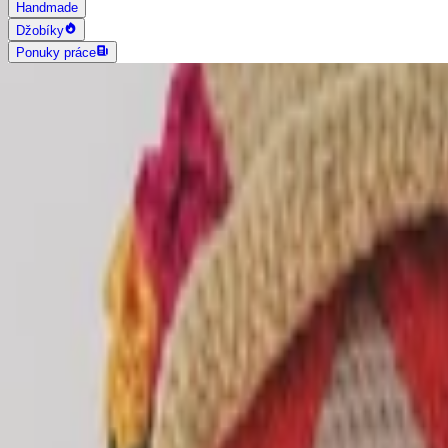
Handmade
Džobíky
Ponuky práce
AI vyhľadávanie
Grafika a dizajn
Všetky
Logo dizajn
Web a App dizajn
Vizitky
3D a 2D dizajn
Fotografia
Photoshop úpravy