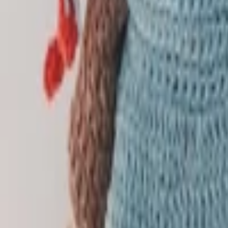
Lifestyle
Všetky
Šialené a Čudné
Ostatné
Zdravie a fitness
Výklad budúcnosti
Astrológia a Tarot
Online doučovanie
Cestovanie
Varenie a Recepty
Svadobné
AI služby
Všetky
AI implementácia
AI Mobilný Vývoj
AI Umelecké Služby
AI Video
AI Audio
AI Obsah