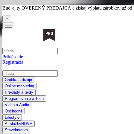
Buď aj ty
OVERENÝ PREDAJCA
a získaj výplatu zárobkov už od 
Prihlásenie
Registrácia
Grafika a dizajn
Online marketing
Preklady a texty
Programovanie a Tech
Video a Audio
Obchodné
Lifestyle
AI služby
NOVÉ
Stavebníctvo