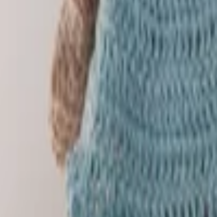
AI Dáta
AI pre Firmy
Stavebníctvo
Všetky
Vizualizácie
Interiérový Dizajn
Exteriérový Dizajn
AutoCad
Rozpočty, Povolenia
Feng-shui
Ostatné
Handmade
Všetky
Oblečenie
Tričká
Šaty