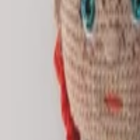
Písanie životopisov
PR správy a články
Programovanie a Tech
Všetky
Wordpress programovanie
Webstránky programovanie
E-shopy programovanie
CMS Programovanie
Programovnie hier
Databázy
Office a Prezentácie
Mobilné appky a weby
Podpora a pomoc s PC
Správa webstránok
Ostatné programovanie
Video a Audio
Všetky
Strih a Post produkcia
Animované a Kreslené video