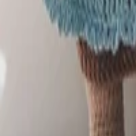
Nohavice
Topánky
Mikiny
Kabáty
Detské
Štrikované
Ostatné
Šperky
Prstene
Náramky
Prívesok
Náhrdelník
Brošne
Sety
Náušnice
Tašky
Kabelka
Batoh
Peňaženka