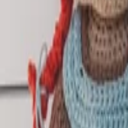
Intro video
Youtube video
Video návody
Tvorba Hudby
Tvorba textov
Komentár a Dabing
Hudobné vzdelávanie
Ostatné audio
Obchodné
Všetky
Virtuálny Asistent
PROFI Virtuálny Asistent
Marketingové nápady
Prieskum trhu
Vzdelávanie a Tréningy
Online kurzy
Obchodný plán
Obchodné Nápady
Analýzy a stratégie
Projekty a granty
Finančné a daňové služby
Ostatné poradenstvo