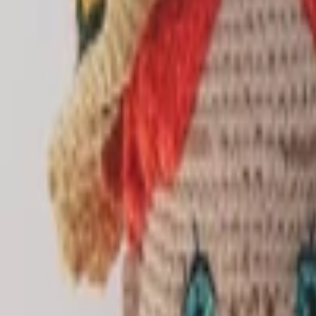
Bannery
Letáky a tlačoviny
Karikatúry a kresby
Prezentácie, Infografiky
Ostatné
Preklady a texty
Všetky
Nemecké Preklady
E-booky
Ostatné Preklady
Maďarské Preklady
Poľské Preklady
Talianske Preklady
Francúzske Preklady
Ruské Preklady
Španielske Preklady
Kreatívne texty a copywriting
Anglické preklady
Scenáre, recenzie a prieskumy
Kontrola textov a pravopisu
Písanie blogov a textov
Prepis textov