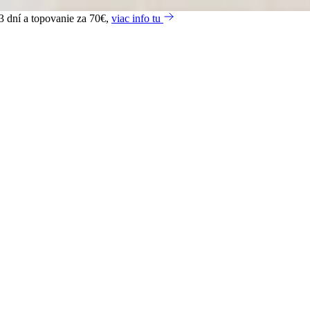
3 dní a topovanie za 70€,
viac info tu