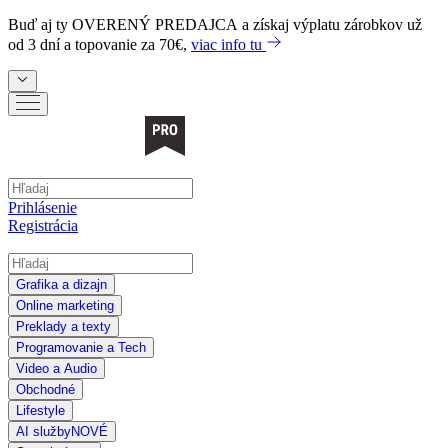
Buď aj ty
OVERENÝ PREDAJCA
a získaj výplatu zárobkov už
od 3 dní a topovanie za 70€,
viac info tu
Prihlásenie
Registrácia
Grafika a dizajn
Online marketing
Preklady a texty
Programovanie a Tech
Video a Audio
Obchodné
Lifestyle
AI služby
NOVÉ