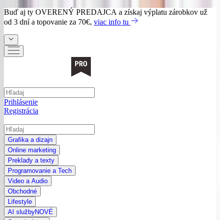
Buď aj ty
OVERENÝ PREDAJCA
a získaj výplatu zárobkov už
od 3 dní a topovanie za 70€,
viac info tu
Prihlásenie
Registrácia
Grafika a dizajn
Online marketing
Preklady a texty
Programovanie a Tech
Video a Audio
Obchodné
Lifestyle
AI služby
NOVÉ