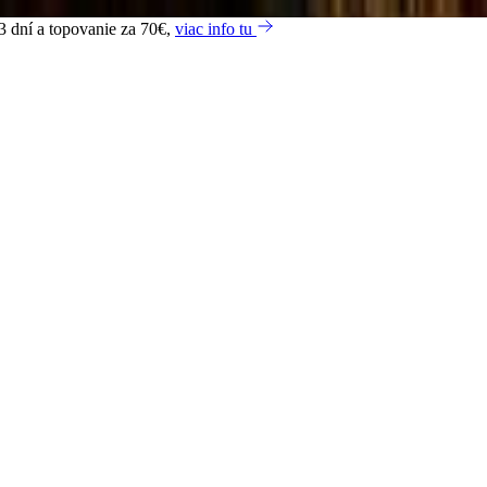
3 dní a topovanie za 70€,
viac info tu