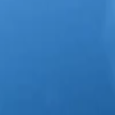
Nohavice
Topánky
Mikiny
Kabáty
Detské
Štrikované
Ostatné
Šperky
Prstene
Náramky
Prívesok
Náhrdelník
Brošne
Sety
Náušnice
Tašky
Kabelka
Batoh
Peňaženka