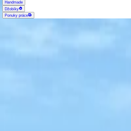
Handmade
Džobíky
Ponuky práce
AI vyhľadávanie
Grafika a dizajn
Všetky
Logo dizajn
Web a App dizajn
Vizitky
3D a 2D dizajn
Fotografia
Photoshop úpravy