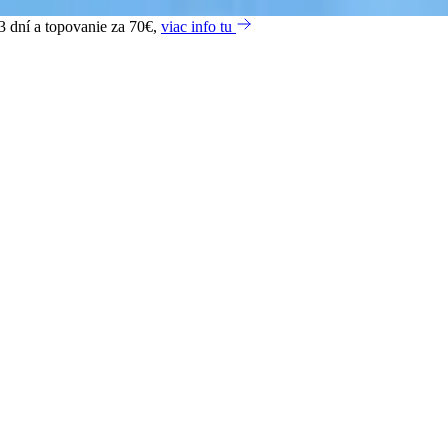
3 dní a topovanie za 70€,
viac info tu