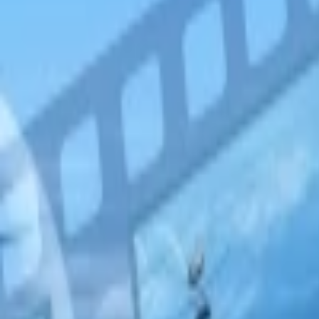
Písanie životopisov
PR správy a články
Programovanie a Tech
Všetky
Wordpress programovanie
Webstránky programovanie
E-shopy programovanie
CMS Programovanie
Programovnie hier
Databázy
Office a Prezentácie
Mobilné appky a weby
Podpora a pomoc s PC
Správa webstránok
Ostatné programovanie
Video a Audio
Všetky
Strih a Post produkcia
Animované a Kreslené video