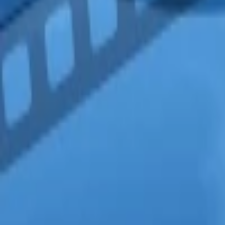
AI Dáta
AI pre Firmy
Stavebníctvo
Všetky
Vizualizácie
Interiérový Dizajn
Exteriérový Dizajn
AutoCad
Rozpočty, Povolenia
Feng-shui
Ostatné
Handmade
Všetky
Oblečenie
Tričká
Šaty