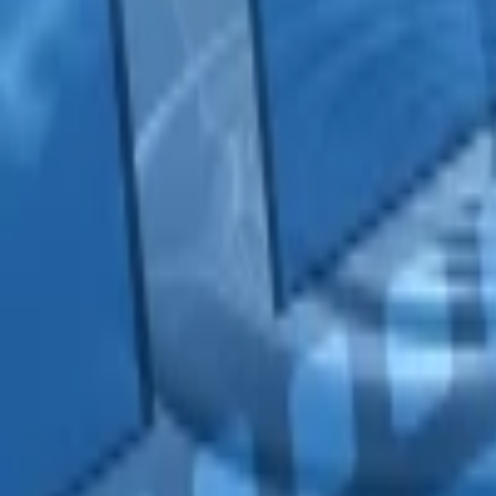
Lifestyle
Všetky
Šialené a Čudné
Ostatné
Zdravie a fitness
Výklad budúcnosti
Astrológia a Tarot
Online doučovanie
Cestovanie
Varenie a Recepty
Svadobné
AI služby
Všetky
AI implementácia
AI Mobilný Vývoj
AI Umelecké Služby
AI Video
AI Audio
AI Obsah