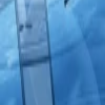
Intro video
Youtube video
Video návody
Tvorba Hudby
Tvorba textov
Komentár a Dabing
Hudobné vzdelávanie
Ostatné audio
Obchodné
Všetky
Virtuálny Asistent
PROFI Virtuálny Asistent
Marketingové nápady
Prieskum trhu
Vzdelávanie a Tréningy
Online kurzy
Obchodný plán
Obchodné Nápady
Analýzy a stratégie
Projekty a granty
Finančné a daňové služby
Ostatné poradenstvo