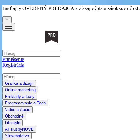
Buď aj ty
OVERENÝ PREDAJCA
a získaj výplatu zárobkov už od 
Prihlásenie
Registrácia
Grafika a dizajn
Online marketing
Preklady a texty
Programovanie a Tech
Video a Audio
Obchodné
Lifestyle
AI služby
NOVÉ
Stavebníctvo