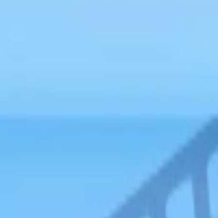
Bannery
Letáky a tlačoviny
Karikatúry a kresby
Prezentácie, Infografiky
Ostatné
Preklady a texty
Všetky
Nemecké Preklady
E-booky
Ostatné Preklady
Maďarské Preklady
Poľské Preklady
Talianske Preklady
Francúzske Preklady
Ruské Preklady
Španielske Preklady
Kreatívne texty a copywriting
Anglické preklady
Scenáre, recenzie a prieskumy
Kontrola textov a pravopisu
Písanie blogov a textov
Prepis textov