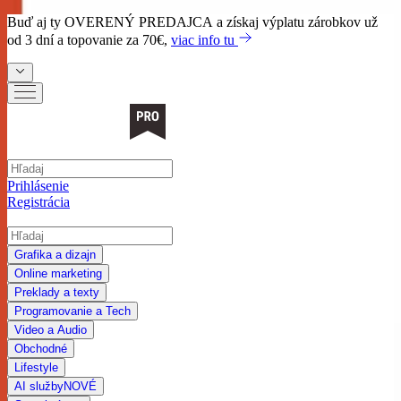
Buď aj ty
OVERENÝ PREDAJCA
a získaj výplatu zárobkov už
od 3 dní a topovanie za 70€,
viac info tu
Prihlásenie
Registrácia
Grafika a dizajn
Online marketing
Preklady a texty
Programovanie a Tech
Video a Audio
Obchodné
Lifestyle
AI služby
NOVÉ