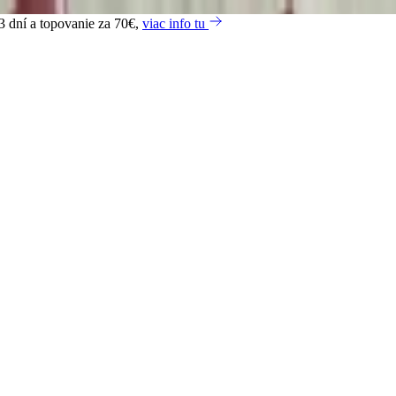
3 dní a topovanie za 70€,
viac info tu