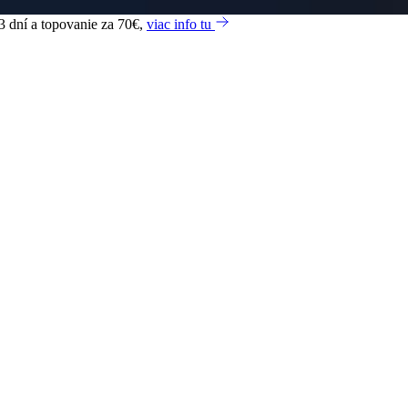
3 dní a topovanie za 70€,
viac info tu