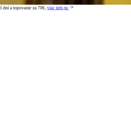
3 dní a topovanie za 70€,
viac info tu