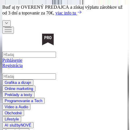
Buď aj ty
OVERENÝ PREDAJCA
a získaj výplatu zárobkov už
od 3 dní a topovanie za 70€,
viac info tu
Prihlásenie
Registrácia
Grafika a dizajn
Online marketing
Preklady a texty
Programovanie a Tech
Video a Audio
Obchodné
Lifestyle
AI služby
NOVÉ