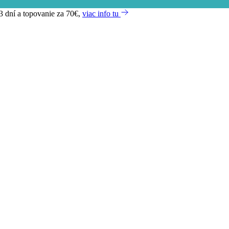
3 dní a topovanie za 70€,
viac info tu