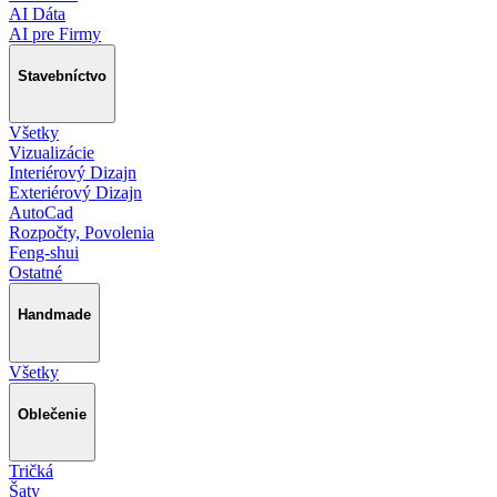
AI Dáta
AI pre Firmy
Stavebníctvo
Všetky
Vizualizácie
Interiérový Dizajn
Exteriérový Dizajn
AutoCad
Rozpočty, Povolenia
Feng-shui
Ostatné
Handmade
Všetky
Oblečenie
Tričká
Šaty