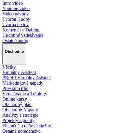
Intro video
Youtube video
Video návody
Tvorba Hudby
Tvorba textov
Komentár a Dabing
Hudobné vzdelávanie
Ostatné audio
Obchodné
Všetky
Virtuálny Asistent
PROFI Virtuálny Asistent
Marketingové nápady
Prieskum trhu
Vzdelávanie a Tréningy
Online kurzy
Obchodný plán
Obchodné Nápady
Analýzy a stratégie
Projekty a granty
Finančné a daňové služby
Ostatné poradenstvo