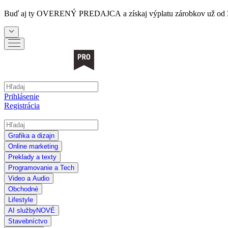
Buď aj ty
OVERENÝ PREDAJCA
a získaj výplatu zárobkov už od 
Prihlásenie
Registrácia
Grafika a dizajn
Online marketing
Preklady a texty
Programovanie a Tech
Video a Audio
Obchodné
Lifestyle
AI služby
NOVÉ
Stavebníctvo