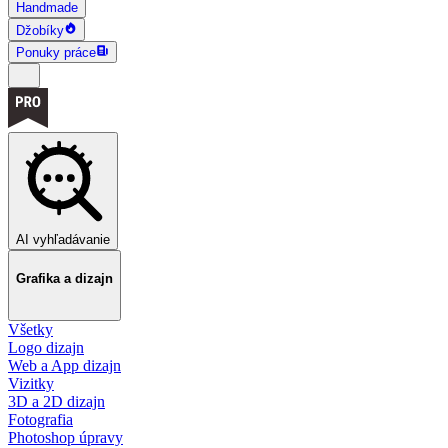
Handmade
Džobíky
Ponuky práce
AI vyhľadávanie
Grafika a dizajn
Všetky
Logo dizajn
Web a App dizajn
Vizitky
3D a 2D dizajn
Fotografia
Photoshop úpravy