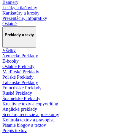
Bannery
Letáky a tlačoviny
Karikatúry a kresby
Prezentácie, Infografiky
Ostatné
Preklady a texty
Všetky
Nemecké Preklady
E-booky
Ostatné Preklady
Maďarské Preklady
Poľské Preklady
Talianske Preklady
Francúzske Preklady
Ruské Preklady
Španielske Preklady
Kreatívne texty a copywriting
Anglické preklady
Scenáre, recenzie a prieskumy
Kontrola textov a pravopisu
Písanie blogov a textov
Prepis textov