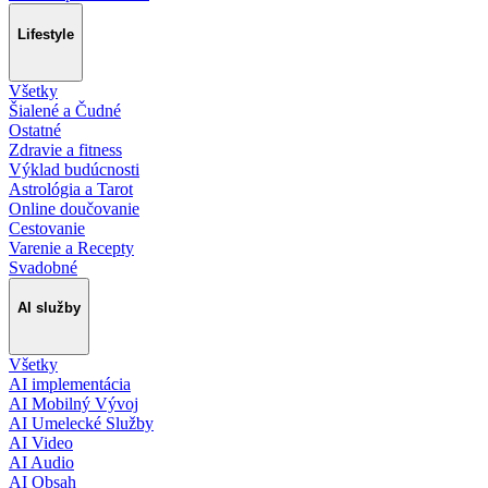
Lifestyle
Všetky
Šialené a Čudné
Ostatné
Zdravie a fitness
Výklad budúcnosti
Astrológia a Tarot
Online doučovanie
Cestovanie
Varenie a Recepty
Svadobné
AI služby
Všetky
AI implementácia
AI Mobilný Vývoj
AI Umelecké Služby
AI Video
AI Audio
AI Obsah