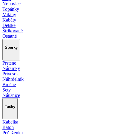
Nohavice
Topánky
Mikiny
Kabáty
Detské
Štrikované
Ostatné
Šperky
Prstene
Náramky
Prívesok
Náhrdelník
Brošne
Sety
Náušnice
Tašky
Kabelka
Batoh
Peňaženka