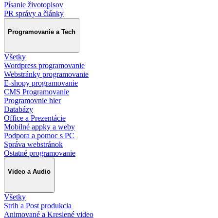
Písanie životopisov
PR správy a články
Programovanie a Tech
Všetky
Wordpress programovanie
Webstránky programovanie
E-shopy programovanie
CMS Programovanie
Programovnie hier
Databázy
Office a Prezentácie
Mobilné appky a weby
Podpora a pomoc s PC
Správa webstránok
Ostatné programovanie
Video a Audio
Všetky
Strih a Post produkcia
Animované a Kreslené video