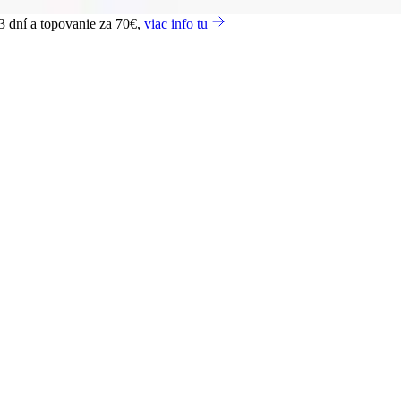
3 dní a topovanie za 70€,
viac info tu