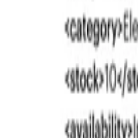
AI Dáta
AI pre Firmy
Stavebníctvo
Všetky
Vizualizácie
Interiérový Dizajn
Exteriérový Dizajn
AutoCad
Rozpočty, Povolenia
Feng-shui
Ostatné
Handmade
Všetky
Oblečenie
Tričká
Šaty