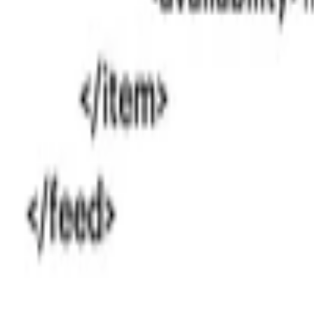
Nohavice
Topánky
Mikiny
Kabáty
Detské
Štrikované
Ostatné
Šperky
Prstene
Náramky
Prívesok
Náhrdelník
Brošne
Sety
Náušnice
Tašky
Kabelka
Batoh
Peňaženka