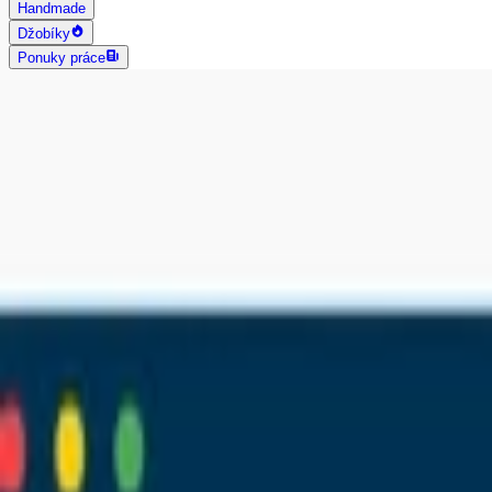
Handmade
Džobíky
Ponuky práce
AI vyhľadávanie
Grafika a dizajn
Všetky
Logo dizajn
Web a App dizajn
Vizitky
3D a 2D dizajn
Fotografia
Photoshop úpravy