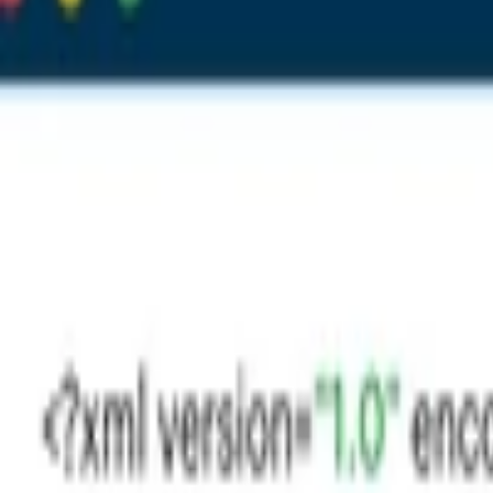
Bannery
Letáky a tlačoviny
Karikatúry a kresby
Prezentácie, Infografiky
Ostatné
Preklady a texty
Všetky
Nemecké Preklady
E-booky
Ostatné Preklady
Maďarské Preklady
Poľské Preklady
Talianske Preklady
Francúzske Preklady
Ruské Preklady
Španielske Preklady
Kreatívne texty a copywriting
Anglické preklady
Scenáre, recenzie a prieskumy
Kontrola textov a pravopisu
Písanie blogov a textov
Prepis textov