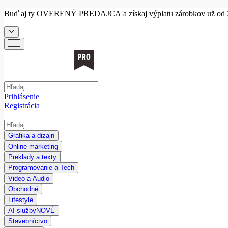
Buď aj ty
OVERENÝ PREDAJCA
a získaj výplatu zárobkov už od 
Prihlásenie
Registrácia
Grafika a dizajn
Online marketing
Preklady a texty
Programovanie a Tech
Video a Audio
Obchodné
Lifestyle
AI služby
NOVÉ
Stavebníctvo