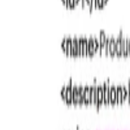
Intro video
Youtube video
Video návody
Tvorba Hudby
Tvorba textov
Komentár a Dabing
Hudobné vzdelávanie
Ostatné audio
Obchodné
Všetky
Virtuálny Asistent
PROFI Virtuálny Asistent
Marketingové nápady
Prieskum trhu
Vzdelávanie a Tréningy
Online kurzy
Obchodný plán
Obchodné Nápady
Analýzy a stratégie
Projekty a granty
Finančné a daňové služby
Ostatné poradenstvo