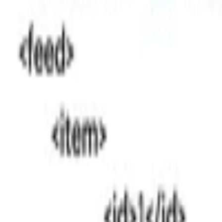
Písanie životopisov
PR správy a články
Programovanie a Tech
Všetky
Wordpress programovanie
Webstránky programovanie
E-shopy programovanie
CMS Programovanie
Programovnie hier
Databázy
Office a Prezentácie
Mobilné appky a weby
Podpora a pomoc s PC
Správa webstránok
Ostatné programovanie
Video a Audio
Všetky
Strih a Post produkcia
Animované a Kreslené video