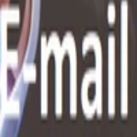
Písanie životopisov
PR správy a články
Programovanie a Tech
Všetky
Wordpress programovanie
Webstránky programovanie
E-shopy programovanie
CMS Programovanie
Programovnie hier
Databázy
Office a Prezentácie
Mobilné appky a weby
Podpora a pomoc s PC
Správa webstránok
Ostatné programovanie
Video a Audio
Všetky
Strih a Post produkcia
Animované a Kreslené video