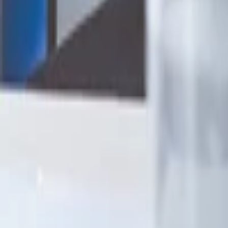
Nohavice
Topánky
Mikiny
Kabáty
Detské
Štrikované
Ostatné
Šperky
Prstene
Náramky
Prívesok
Náhrdelník
Brošne
Sety
Náušnice
Tašky
Kabelka
Batoh
Peňaženka