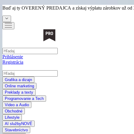
Buď aj ty
OVERENÝ PREDAJCA
a získaj výplatu zárobkov už od 
Prihlásenie
Registrácia
Grafika a dizajn
Online marketing
Preklady a texty
Programovanie a Tech
Video a Audio
Obchodné
Lifestyle
AI služby
NOVÉ
Stavebníctvo