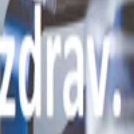
AI Dáta
AI pre Firmy
Stavebníctvo
Všetky
Vizualizácie
Interiérový Dizajn
Exteriérový Dizajn
AutoCad
Rozpočty, Povolenia
Feng-shui
Ostatné
Handmade
Všetky
Oblečenie
Tričká
Šaty