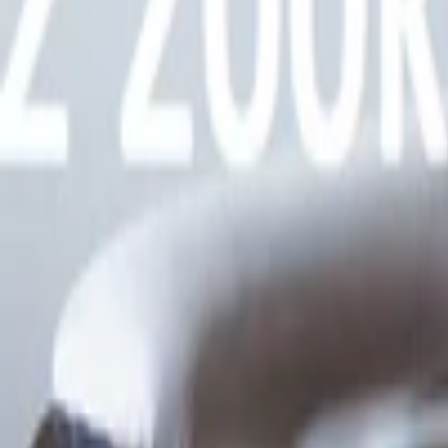
Lifestyle
Všetky
Šialené a Čudné
Ostatné
Zdravie a fitness
Výklad budúcnosti
Astrológia a Tarot
Online doučovanie
Cestovanie
Varenie a Recepty
Svadobné
AI služby
Všetky
AI implementácia
AI Mobilný Vývoj
AI Umelecké Služby
AI Video
AI Audio
AI Obsah