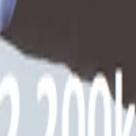
Intro video
Youtube video
Video návody
Tvorba Hudby
Tvorba textov
Komentár a Dabing
Hudobné vzdelávanie
Ostatné audio
Obchodné
Všetky
Virtuálny Asistent
PROFI Virtuálny Asistent
Marketingové nápady
Prieskum trhu
Vzdelávanie a Tréningy
Online kurzy
Obchodný plán
Obchodné Nápady
Analýzy a stratégie
Projekty a granty
Finančné a daňové služby
Ostatné poradenstvo