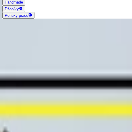
Handmade
Džobíky
Ponuky práce
AI vyhľadávanie
Grafika a dizajn
Všetky
Logo dizajn
Web a App dizajn
Vizitky
3D a 2D dizajn
Fotografia
Photoshop úpravy