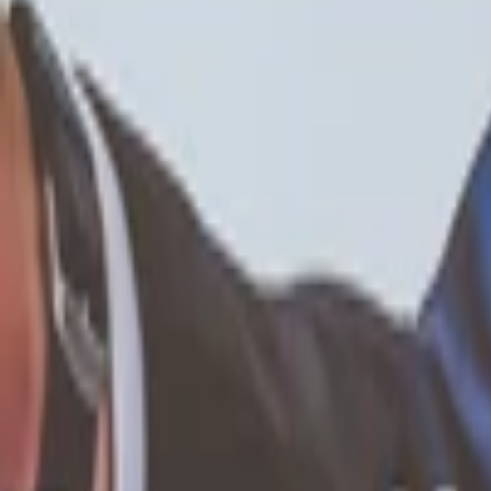
Bannery
Letáky a tlačoviny
Karikatúry a kresby
Prezentácie, Infografiky
Ostatné
Preklady a texty
Všetky
Nemecké Preklady
E-booky
Ostatné Preklady
Maďarské Preklady
Poľské Preklady
Talianske Preklady
Francúzske Preklady
Ruské Preklady
Španielske Preklady
Kreatívne texty a copywriting
Anglické preklady
Scenáre, recenzie a prieskumy
Kontrola textov a pravopisu
Písanie blogov a textov
Prepis textov