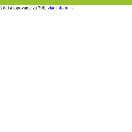
3 dní a topovanie za 70€,
viac info tu