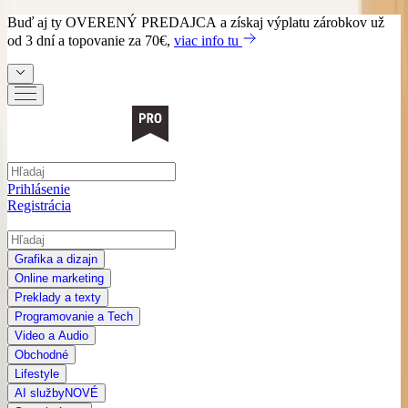
Buď aj ty
OVERENÝ PREDAJCA
a získaj výplatu zárobkov už
od 3 dní a topovanie za 70€,
viac info tu
Prihlásenie
Registrácia
Grafika a dizajn
Online marketing
Preklady a texty
Programovanie a Tech
Video a Audio
Obchodné
Lifestyle
AI služby
NOVÉ