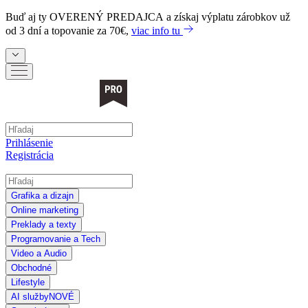
Buď aj ty
OVERENÝ PREDAJCA
a získaj výplatu zárobkov už
od 3 dní a topovanie za 70€,
viac info tu
Prihlásenie
Registrácia
Grafika a dizajn
Online marketing
Preklady a texty
Programovanie a Tech
Video a Audio
Obchodné
Lifestyle
AI služby
NOVÉ