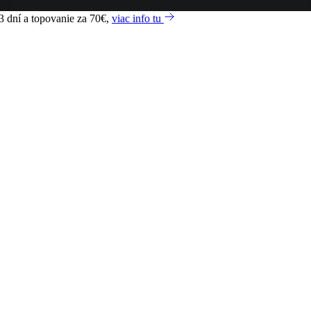
3 dní a topovanie za 70€,
viac info tu