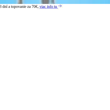
3 dní a topovanie za 70€,
viac info tu