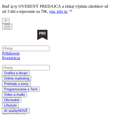
Buď aj ty
OVERENÝ PREDAJCA
a získaj výplatu zárobkov už
od 3 dní a topovanie za 70€,
viac info tu
Prihlásenie
Registrácia
Grafika a dizajn
Online marketing
Preklady a texty
Programovanie a Tech
Video a Audio
Obchodné
Lifestyle
AI služby
NOVÉ