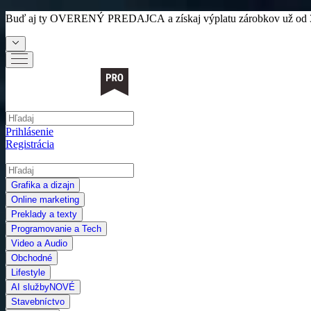
Buď aj ty
OVERENÝ PREDAJCA
a získaj výplatu zárobkov už od 
Prihlásenie
Registrácia
Grafika a dizajn
Online marketing
Preklady a texty
Programovanie a Tech
Video a Audio
Obchodné
Lifestyle
AI služby
NOVÉ
Stavebníctvo